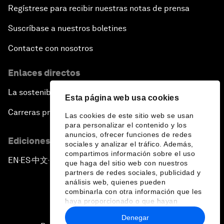
Regístrese para recibir nuestras notas de prensa
Suscríbase a nuestros boletines
Contacte con nosotros
Enlaces directos
La sostenibilidad en el Foro
Esta página web usa cookies
Carreras profesionales
Las cookies de este sitio web se usan
para personalizar el contenido y los
anuncios, ofrecer funciones de redes
Ediciones en otros idiomas
sociales y analizar el tráfico. Además,
compartimos información sobre el uso
EN
ES
中文
日本語
▪
▪
▪
que haga del sitio web con nuestros
partners de redes sociales, publicidad y
análisis web, quienes pueden
combinarla con otra información que les
haya proporcionado o que hayan
recopilado a partir del uso que haya
Denegar
hecho de sus servicios.