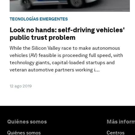
TECNOLOGÍAS EMERGENTES
Look no hands: self-driving vehicles'
public trust problem
While the Silicon Valley race to make autonomous
vehicles (AV) feasible is proceeding full speed, with
technology giants, capital-loaded startups and
veteran automotive partners working i...
12 ago 2019
Quiénes somos
Más inform
Quiénes somos
Centros