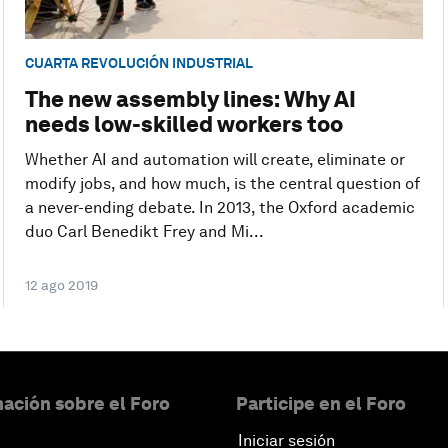
CUARTA REVOLUCIÓN INDUSTRIAL
The new assembly lines: Why AI
needs low-skilled workers too
Whether AI and automation will create, eliminate or
modify jobs, and how much, is the central question of
a never-ending debate. In 2013, the Oxford academic
duo Carl Benedikt Frey and Mi...
12 ago 2019
ación sobre el Foro
Participe en el Foro
Iniciar sesión