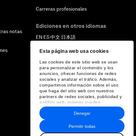
Carreras profesionales
Ediciones en otros idiomas
tras notas
EN
ES
中文
日本語
▪
▪
▪
ines
Esta página web usa cookies
Las cookies de este sitio web se usan
para personalizar el contenido y los
anuncios, ofrecer funciones de redes
sociales y analizar el tráfico. Además,
compartimos información sobre el uso
que haga del sitio web con nuestros
partners de redes sociales, publicidad y
análisis web, quienes pueden
combinarla con otra información que les
Denegar
haya proporcionado o que hayan
recopilado a partir del uso que haya
hecho de sus servicios.
Permitir todas