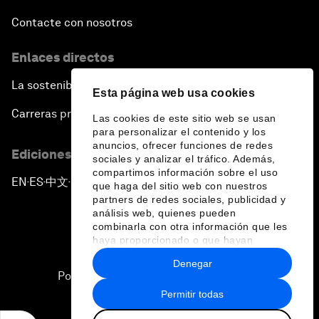
Contacte con nosotros
Enlaces directos
La sostenibilidad en el Foro
Esta página web usa cookies
Carreras profesionales
Las cookies de este sitio web se usan
para personalizar el contenido y los
anuncios, ofrecer funciones de redes
Ediciones en otros idiomas
sociales y analizar el tráfico. Además,
compartimos información sobre el uso
EN
ES
中文
日本語
▪
▪
▪
que haga del sitio web con nuestros
partners de redes sociales, publicidad y
análisis web, quienes pueden
combinarla con otra información que les
haya proporcionado o que hayan
recopilado a partir del uso que haya
Denegar
hecho de sus servicios.
Política de privacidad y normas de uso
Permitir todas
Sitemap