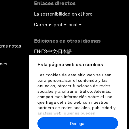
Enlaces directos
La sostenibilidad en el Foro
Carreras profesionales
Ediciones en otros idiomas
tras notas
EN
ES
中文
日本語
▪
▪
▪
ines
Esta página web usa cookies
Las cookies de este sitio web se usan
para personalizar el contenido y los
anuncios, ofrecer funciones de redes
sociales y analizar el tráfico. Además,
compartimos información sobre el uso
que haga del sitio web con nuestros
partners de redes sociales, publicidad y
análisis web, quienes pueden
combinarla con otra información que les
Denegar
haya proporcionado o que hayan