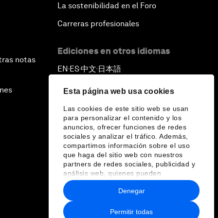
La sostenibilidad en el Foro
Carreras profesionales
Ediciones en otros idiomas
tras notas
EN
ES
中文
日本語
▪
▪
▪
ines
Esta página web usa cookies
Las cookies de este sitio web se usan
para personalizar el contenido y los
anuncios, ofrecer funciones de redes
sociales y analizar el tráfico. Además,
compartimos información sobre el uso
que haga del sitio web con nuestros
partners de redes sociales, publicidad y
análisis web, quienes pueden
combinarla con otra información que les
Denegar
haya proporcionado o que hayan
recopilado a partir del uso que haya
hecho de sus servicios.
Permitir todas