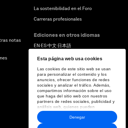
La sostenibilidad en el Foro
Carreras profesionales
Ediciones en otros idiomas
tras notas
EN
ES
中文
日本語
▪
▪
▪
ines
Esta página web usa cookies
Las cookies de este sitio web se usan
para personalizar el contenido y los
anuncios, ofrecer funciones de redes
sociales y analizar el tráfico. Además,
compartimos información sobre el uso
que haga del sitio web con nuestros
partners de redes sociales, publicidad y
análisis web, quienes pueden
combinarla con otra información que les
Denegar
haya proporcionado o que hayan
recopilado a partir del uso que haya