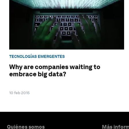
TECNOLOGÍAS EMERGENTES
Why are companies waiting to
embrace big data?
10 feb 2015
Quiénes somos
Más inform