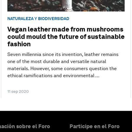
NATURALEZA Y BIODIVERSIDAD
Vegan leather made from mushrooms
could mould the future of sustainable
fashion
Seven millennia since its invention, leather remains
one of the most durable and versatile natural
materials. However, some consumers question the
ethical ramifications and environmental ...
11 sep 2020
ación sobre el Foro
Participe en el Foro