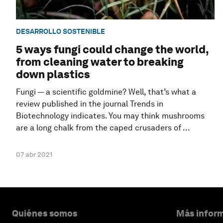
DESARROLLO SOSTENIBLE
5 ways fungi could change the world,
from cleaning water to breaking
down plastics
Fungi — a scientific goldmine? Well, that’s what a
review published in the journal Trends in
Biotechnology indicates. You may think mushrooms
are a long chalk from the caped crusaders of ...
07 abr 2021
Quiénes somos
Más inform