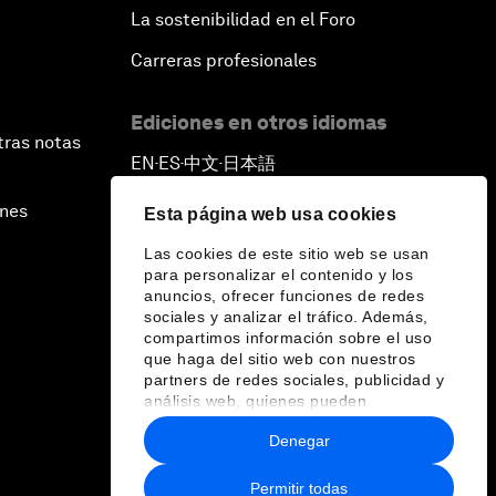
La sostenibilidad en el Foro
Carreras profesionales
Ediciones en otros idiomas
tras notas
EN
ES
中文
日本語
▪
▪
▪
ines
Esta página web usa cookies
Las cookies de este sitio web se usan
para personalizar el contenido y los
anuncios, ofrecer funciones de redes
sociales y analizar el tráfico. Además,
compartimos información sobre el uso
que haga del sitio web con nuestros
partners de redes sociales, publicidad y
análisis web, quienes pueden
combinarla con otra información que les
Denegar
haya proporcionado o que hayan
recopilado a partir del uso que haya
hecho de sus servicios.
Permitir todas