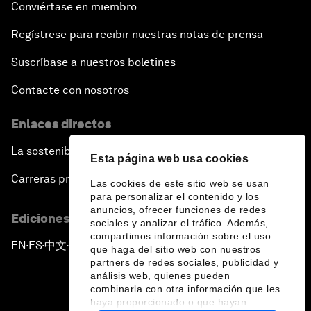
Conviértase en miembro
Regístrese para recibir nuestras notas de prensa
Suscríbase a nuestros boletines
Contacte con nosotros
Enlaces directos
La sostenibilidad en el Foro
Esta página web usa cookies
Carreras profesionales
Las cookies de este sitio web se usan
para personalizar el contenido y los
anuncios, ofrecer funciones de redes
Ediciones en otros idiomas
sociales y analizar el tráfico. Además,
compartimos información sobre el uso
EN
ES
中文
日本語
▪
▪
▪
que haga del sitio web con nuestros
partners de redes sociales, publicidad y
análisis web, quienes pueden
combinarla con otra información que les
haya proporcionado o que hayan