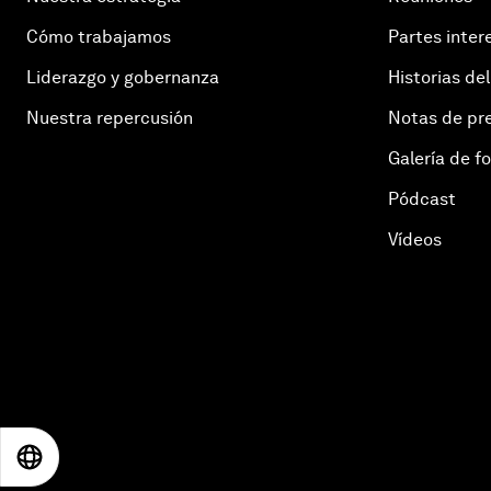
Cómo trabajamos
Partes inter
Liderazgo y gobernanza
Historias del
Nuestra repercusión
Notas de pr
Galería de f
Pódcast
Vídeos
EN
ES
中文
日本語