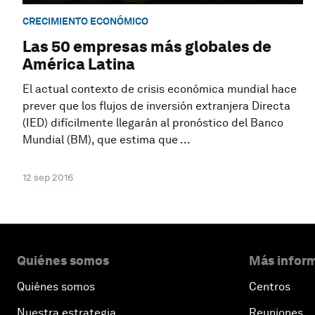
CRECIMIENTO ECONÓMICO
Las 50 empresas más globales de
América Latina
El actual contexto de crisis económica mundial hace
prever que los flujos de inversión extranjera Directa
(IED) difícilmente llegarán al pronóstico del Banco
Mundial (BM), que estima que ...
12 sep 2016
Quiénes somos
Más inform
Quiénes somos
Centros
Nuestra estrategia
Reuniones