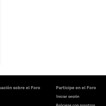
ación sobre el Foro
Participe en el Foro
Iniciar sesión
Asóciese con nosotros