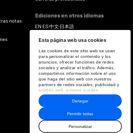
Ediciones en otros idiomas
tras notas
EN
ES
中文
日本語
▪
▪
▪
ines
Esta página web usa cookies
Las cookies de este sitio web se usan
para personalizar el contenido y los
anuncios, ofrecer funciones de redes
sociales y analizar el tráfico. Además,
compartimos información sobre el uso
que haga del sitio web con nuestros
partners de redes sociales, publicidad y
análisis web, quienes pueden
combinarla con otra información que les
Denegar
haya proporcionado o que hayan
recopilado a partir del uso que haya
hecho de sus servicios.
Permitir todas
Personalizar