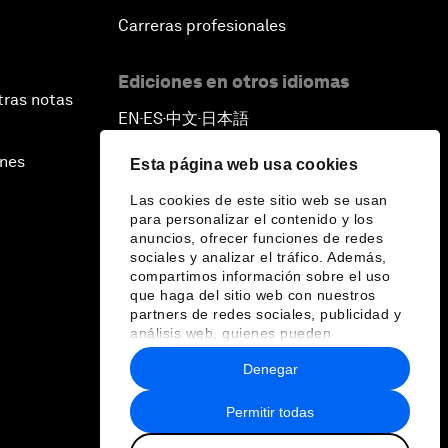
Carreras profesionales
Ediciones en otros idiomas
tras notas
EN
ES
中文
日本語
▪
▪
▪
ines
Esta página web usa cookies
Las cookies de este sitio web se usan
para personalizar el contenido y los
anuncios, ofrecer funciones de redes
sociales y analizar el tráfico. Además,
compartimos información sobre el uso
que haga del sitio web con nuestros
partners de redes sociales, publicidad y
análisis web, quienes pueden
combinarla con otra información que les
Denegar
haya proporcionado o que hayan
recopilado a partir del uso que haya
hecho de sus servicios.
Permitir todas