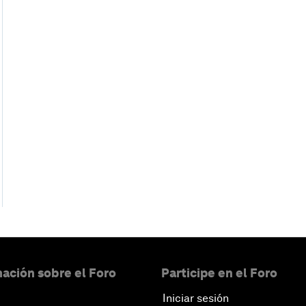
ación sobre el Foro
Participe en el Foro
Iniciar sesión