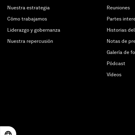
Nuestra estrategia
Reuniones
Cómo trabajamos
Partes inter
Liderazgo y gobernanza
Historias del
Nuestra repercusión
Notas de pr
Galería de f
Pódcast
Vídeos
EN
ES
中文
日本語