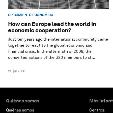
CRECIMIENTO ECONÓMICO
How can Europe lead the world in
economic cooperation?
Just ten years ago the international community came
together to react to the global economic and
financial crisis. In the aftermath of 2008, the
concerted actions of the G20 members to st...
26 jul 2018
Quiénes somos
Más inform
Quiénes somos
Centros