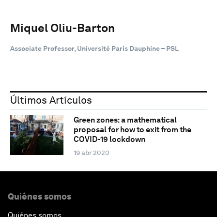
Miquel Oliu-Barton
Associate Professor, Université Paris Dauphine – PSL
Últimos Artículos
Green zones: a mathematical
proposal for how to exit from the
COVID-19 lockdown
19 abr 2020
Quiénes somos
Quiénes somos