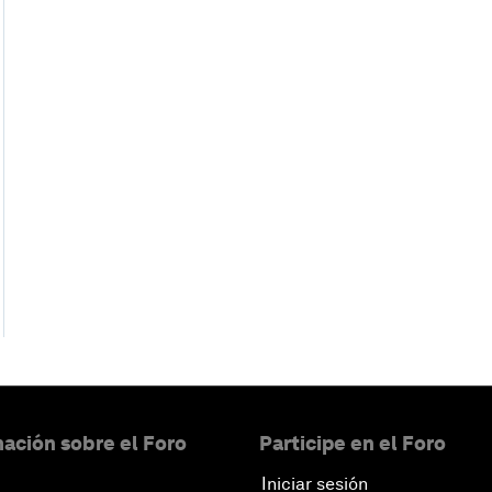
ación sobre el Foro
Participe en el Foro
Iniciar sesión