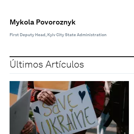
Mykola Povoroznyk
First Deputy Head, Kyiv City State Administration
Últimos Artículos