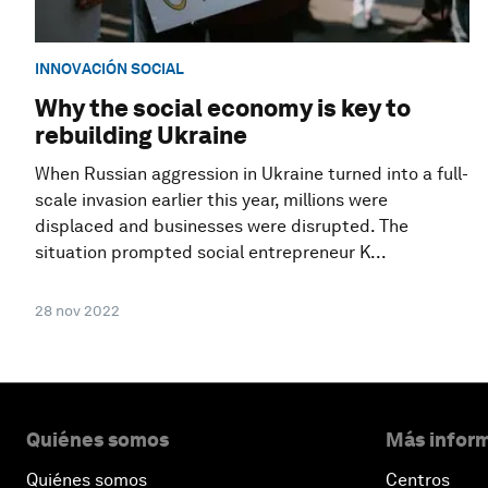
INNOVACIÓN SOCIAL
Why the social economy is key to
rebuilding Ukraine
When Russian aggression in Ukraine turned into a full-
scale invasion earlier this year, millions were
displaced and businesses were disrupted. The
situation prompted social entrepreneur K...
28 nov 2022
Quiénes somos
Más inform
Quiénes somos
Centros