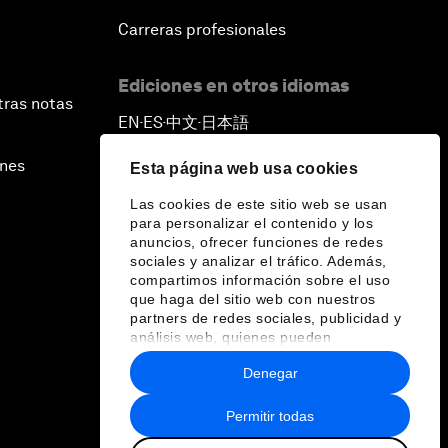
Carreras profesionales
Ediciones en otros idiomas
tras notas
EN
ES
中文
日本語
▪
▪
▪
ines
Esta página web usa cookies
Las cookies de este sitio web se usan
para personalizar el contenido y los
anuncios, ofrecer funciones de redes
sociales y analizar el tráfico. Además,
compartimos información sobre el uso
que haga del sitio web con nuestros
partners de redes sociales, publicidad y
análisis web, quienes pueden
combinarla con otra información que les
Denegar
haya proporcionado o que hayan
recopilado a partir del uso que haya
hecho de sus servicios.
Permitir todas