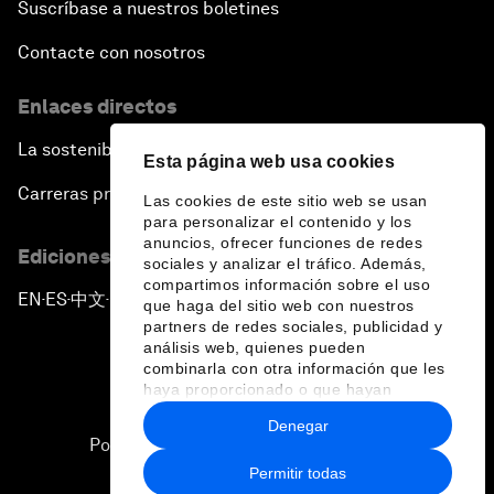
Suscríbase a nuestros boletines
Contacte con nosotros
Enlaces directos
La sostenibilidad en el Foro
Esta página web usa cookies
Carreras profesionales
Las cookies de este sitio web se usan
para personalizar el contenido y los
anuncios, ofrecer funciones de redes
Ediciones en otros idiomas
sociales y analizar el tráfico. Además,
compartimos información sobre el uso
EN
ES
中文
日本語
▪
▪
▪
que haga del sitio web con nuestros
partners de redes sociales, publicidad y
análisis web, quienes pueden
combinarla con otra información que les
haya proporcionado o que hayan
recopilado a partir del uso que haya
Denegar
hecho de sus servicios.
Política de privacidad y normas de uso
Permitir todas
Sitemap