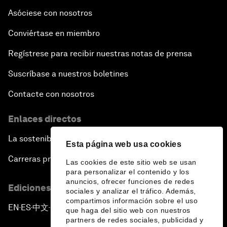
Asóciese con nosotros
Conviértase en miembro
Regístrese para recibir nuestras notas de prensa
Suscríbase a nuestros boletines
Contacte con nosotros
Enlaces directos
La sostenibilidad en el Foro
Esta página web usa cookies
Carreras profesionales
Las cookies de este sitio web se usan
para personalizar el contenido y los
anuncios, ofrecer funciones de redes
Ediciones en otros idiomas
sociales y analizar el tráfico. Además,
compartimos información sobre el uso
EN
ES
中文
日本語
▪
▪
▪
que haga del sitio web con nuestros
partners de redes sociales, publicidad y