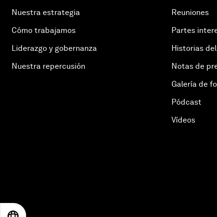
Nuestra estrategia
Reuniones
Cómo trabajamos
Partes inter
Liderazgo y gobernanza
Historias del
Nuestra repercusión
Notas de pr
Galería de f
Pódcast
Vídeos
EN
ES
中文
日本語