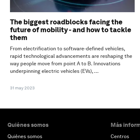
The biggest roadblocks facing the
future of mobility - and how to tackle
them
From electrification to software-defined vehicles,
rapid technological advancements are reshaping the
way people move from point A to B. Innovations
underpinning electric vehicles (EVs), ...
31 may 2023
Quiénes somos
Más inform
Quiénes somos
Centros