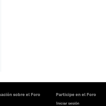
ación sobre el Foro
Participe en el Foro
Iniciar sesión