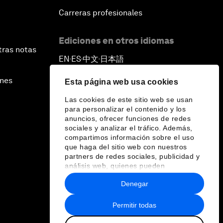
Carreras profesionales
Ediciones en otros idiomas
tras notas
EN
ES
中文
日本語
▪
▪
▪
ines
Esta página web usa cookies
Las cookies de este sitio web se usan
para personalizar el contenido y los
anuncios, ofrecer funciones de redes
sociales y analizar el tráfico. Además,
compartimos información sobre el uso
que haga del sitio web con nuestros
partners de redes sociales, publicidad y
análisis web, quienes pueden
combinarla con otra información que les
Denegar
haya proporcionado o que hayan
recopilado a partir del uso que haya
hecho de sus servicios.
Permitir todas