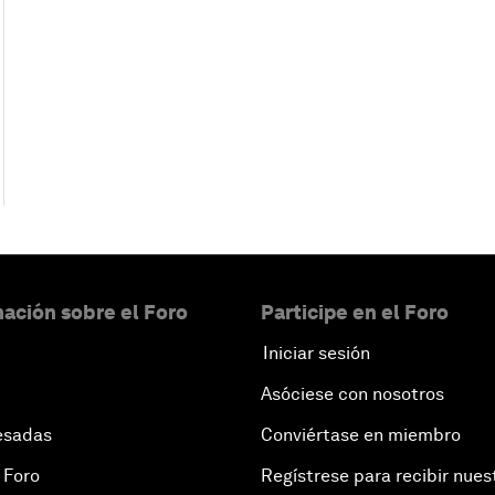
ación sobre el Foro
Participe en el Foro
Iniciar sesión
Asóciese con nosotros
esadas
Conviértase en miembro
 Foro
Regístrese para recibir nues