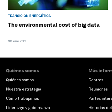
TRANSICIÓN ENERGÉTICA
The environmental cost of big data
30 ene 2015
Quiénes somos
Más inform
Quiénes somos
Centros
Nuestra estrategia
Reuniones
Cómo trabajamos
Partes inter
Liderazgo y gobernanza
Historias del