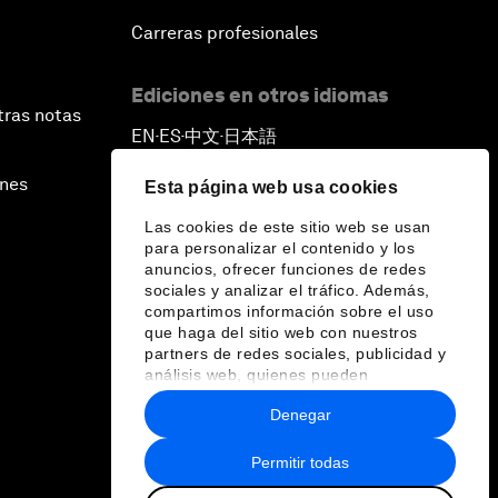
Carreras profesionales
Ediciones en otros idiomas
tras notas
EN
ES
中文
日本語
▪
▪
▪
ines
Esta página web usa cookies
Las cookies de este sitio web se usan
para personalizar el contenido y los
anuncios, ofrecer funciones de redes
sociales y analizar el tráfico. Además,
compartimos información sobre el uso
que haga del sitio web con nuestros
partners de redes sociales, publicidad y
análisis web, quienes pueden
combinarla con otra información que les
Denegar
haya proporcionado o que hayan
recopilado a partir del uso que haya
hecho de sus servicios.
Permitir todas