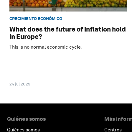
CRECIMIENTO ECONÓMICO
What does the future of inflation hold
in Europe?
This is no normal economic cycle.
24 jul 2023
Quiénes somos
Más inform
Quiénes somos
Centros