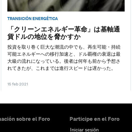
TRANSICIÓN ENERGÉTICA
「クリーンエネルギー革命」は基軸通
貨ドルの地位を脅かすか
投資を取り巻く巨大な潮流の中でも、再生可能・持続
可能エネルギーへの移行加速と、ドル覇権の衰退は最
大級の流れになっている。後者は何年も前から予想さ
れてきたが、これまでは進行スピードは遅かった。
15 feb 2021
ación sobre el Foro
Participe en el Foro
Iniciar sesión