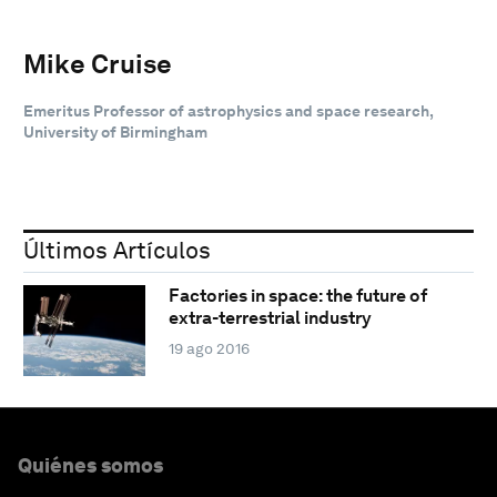
Mike Cruise
Emeritus Professor of astrophysics and space research,
University of Birmingham
Últimos Artículos
Factories in space: the future of
extra-terrestrial industry
19 ago 2016
Quiénes somos