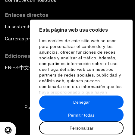
Contacte con nosotros
Enlaces directos
La sostenibilidad en el Foro
Esta página web usa cookies
Carreras profesionales
Las cookies de este sitio web se usan
para personalizar el contenido y los
anuncios, ofrecer funciones de redes
Ediciones en otros idiomas
sociales y analizar el tráfico. Además,
compartimos información sobre el uso
EN
ES
中文
日本語
▪
▪
▪
que haga del sitio web con nuestros
partners de redes sociales, publicidad y
análisis web, quienes pueden
combinarla con otra información que les
haya proporcionado o que hayan
recopilado a partir del uso que haya
Denegar
hecho de sus servicios.
Política de privacidad y normas de uso
Permitir todas
Sitemap
Personalizar
©
2026
Foro Económico Mundial
EN
ES
中文
日本語