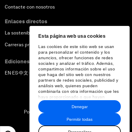
Contacte con nosotros
Enlaces directos
La sostenibilidad en el Foro
Esta página web usa cookies
Carreras profesionales
Las cookies de este sitio web se usan
para personalizar el contenido y los
anuncios, ofrecer funciones de redes
Ediciones en otros idiomas
sociales y analizar el tráfico. Además,
compartimos información sobre el uso
EN
ES
中文
日本語
▪
▪
▪
que haga del sitio web con nuestros
partners de redes sociales, publicidad y
análisis web, quienes pueden
combinarla con otra información que les
haya proporcionado o que hayan
recopilado a partir del uso que haya
Denegar
hecho de sus servicios.
Política de privacidad y normas de uso
Permitir todas
Sitemap
Personalizar