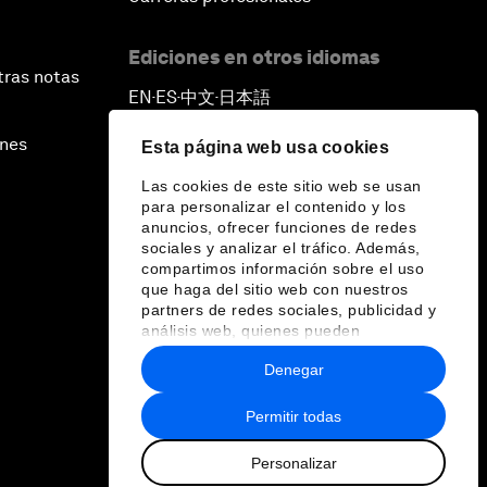
Ediciones en otros idiomas
tras notas
EN
ES
中文
日本語
▪
▪
▪
ines
Esta página web usa cookies
Las cookies de este sitio web se usan
para personalizar el contenido y los
anuncios, ofrecer funciones de redes
sociales y analizar el tráfico. Además,
compartimos información sobre el uso
que haga del sitio web con nuestros
partners de redes sociales, publicidad y
análisis web, quienes pueden
combinarla con otra información que les
Denegar
haya proporcionado o que hayan
recopilado a partir del uso que haya
hecho de sus servicios.
Permitir todas
Personalizar