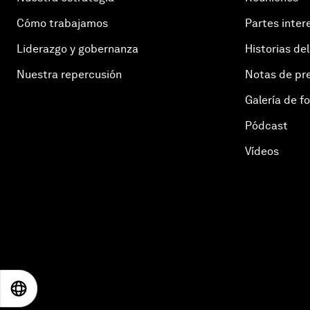
Cómo trabajamos
Partes inter
Liderazgo y gobernanza
Historias del
Nuestra repercusión
Notas de pr
Galería de f
Pódcast
Vídeos
EN
ES
中文
日本語