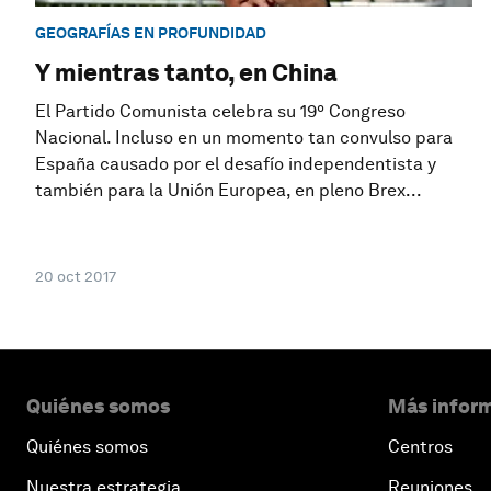
GEOGRAFÍAS EN PROFUNDIDAD
Y mientras tanto, en China
El Partido Comunista celebra su 19º Congreso
Nacional. Incluso en un momento tan convulso para
España causado por el desafío independentista y
también para la Unión Europea, en pleno Brex...
20 oct 2017
Quiénes somos
Más inform
Quiénes somos
Centros
Nuestra estrategia
Reuniones