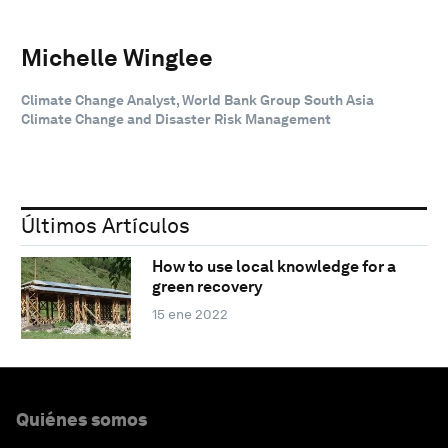
Michelle Winglee
Climate Change Analyst, World Bank Group South Asia
Climate Change and Disaster Risk Management
Últimos Artículos
How to use local knowledge for a
green recovery
15 ene 2022
Quiénes somos