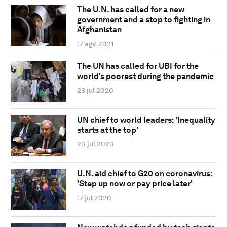
The U.N. has called for a new
government and a stop to fighting in
Afghanistan
17 ago 2021
The UN has called for UBI for the
world's poorest during the pandemic
23 jul 2020
UN chief to world leaders: 'Inequality
starts at the top'
20 jul 2020
U.N. aid chief to G20 on coronavirus:
'Step up now or pay price later'
17 jul 2020