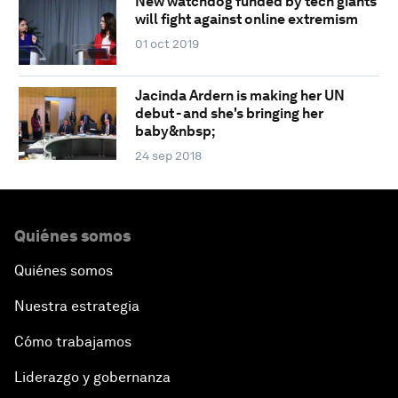
New watchdog funded by tech giants
will fight against online extremism
01 oct 2019
Jacinda Ardern is making her UN
debut - and she's bringing her
baby&nbsp;
24 sep 2018
Quiénes somos
Quiénes somos
Nuestra estrategia
Cómo trabajamos
Liderazgo y gobernanza