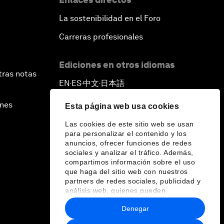
La sostenibilidad en el Foro
Carreras profesionales
Ediciones en otros idiomas
tras notas
EN
ES
中文
日本語
▪
▪
▪
ines
Esta página web usa cookies
Las cookies de este sitio web se usan
para personalizar el contenido y los
anuncios, ofrecer funciones de redes
sociales y analizar el tráfico. Además,
compartimos información sobre el uso
que haga del sitio web con nuestros
partners de redes sociales, publicidad y
análisis web, quienes pueden
combinarla con otra información que les
Denegar
haya proporcionado o que hayan
recopilado a partir del uso que haya