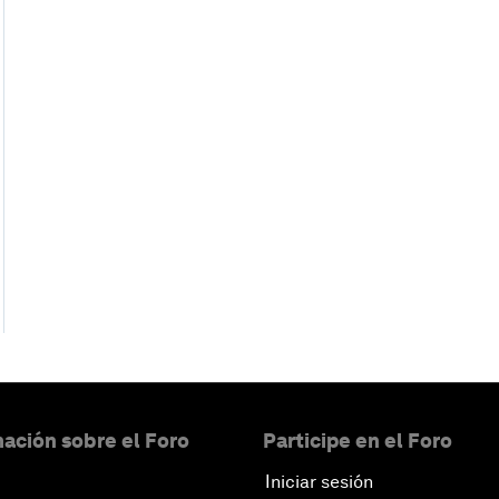
ación sobre el Foro
Participe en el Foro
Iniciar sesión