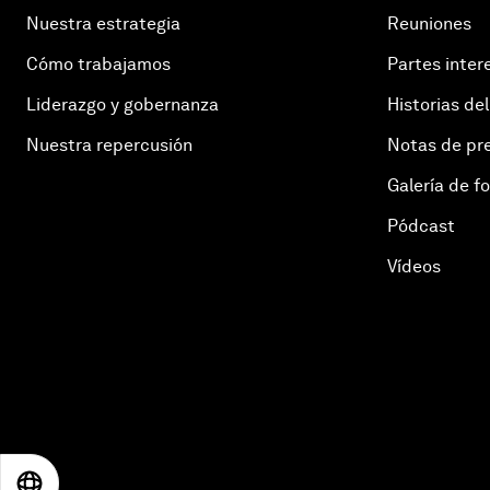
Nuestra estrategia
Reuniones
Cómo trabajamos
Partes inter
Liderazgo y gobernanza
Historias del
Nuestra repercusión
Notas de pr
Galería de f
Pódcast
Vídeos
EN
ES
中文
日本語