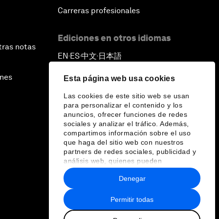
Carreras profesionales
Ediciones en otros idiomas
tras notas
EN
ES
中文
日本語
▪
▪
▪
ines
Esta página web usa cookies
Las cookies de este sitio web se usan
para personalizar el contenido y los
anuncios, ofrecer funciones de redes
sociales y analizar el tráfico. Además,
compartimos información sobre el uso
que haga del sitio web con nuestros
partners de redes sociales, publicidad y
análisis web, quienes pueden
combinarla con otra información que les
Denegar
haya proporcionado o que hayan
recopilado a partir del uso que haya
hecho de sus servicios.
Permitir todas