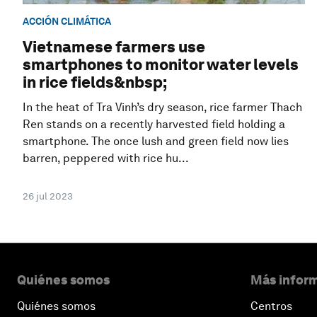
ACCIÓN CLIMÁTICA
Vietnamese farmers use
smartphones to monitor water levels
in rice fields&nbsp;
In the heat of Tra Vinh’s dry season, rice farmer Thach
Ren stands on a recently harvested field holding a
smartphone. The once lush and green field now lies
barren, peppered with rice hu...
26 jul 2023
Quiénes somos
Más inform
Quiénes somos
Centros