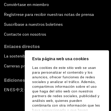
Conviértase en miembro
Regístrese para recibir nuestras notas de prensa
Suscríbase a nuestros boletines
Contacte con nosotros
Enlaces directos
La sostenibilidad en el Foro
Esta página web usa cookies
Carreras profesionales
Las cookies de este sitio web se usan
para personalizar el contenido y los
anuncios, ofrecer funciones de redes
Ediciones en otros idiomas
sociales y analizar el tráfico. Además,
compartimos información sobre el uso
EN
ES
中文
日本語
▪
▪
▪
que haga del sitio web con nuestros
partners de redes sociales, publicidad y
análisis web, quienes pueden
combinarla con otra información que les
haya proporcionado o que hayan