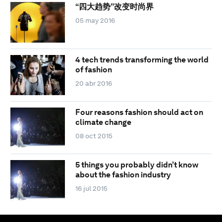
“四大趋势”改变时尚界
05 may 2016
4 tech trends transforming the world
of fashion
20 abr 2016
Four reasons fashion should act on
climate change
08 oct 2015
5 things you probably didn’t know
about the fashion industry
16 jul 2015