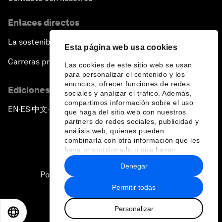
Enlaces directos
La sostenibilidad en el Foro
Esta página web usa cookies
Carreras profesionales
Las cookies de este sitio web se usan
para personalizar el contenido y los
anuncios, ofrecer funciones de redes
Ediciones en otros idiomas
sociales y analizar el tráfico. Además,
compartimos información sobre el uso
EN
ES
中文
日本語
▪
▪
▪
que haga del sitio web con nuestros
partners de redes sociales, publicidad y
análisis web, quienes pueden
combinarla con otra información que les
haya proporcionado o que hayan
recopilado a partir del uso que haya
Denegar
hecho de sus servicios.
Política de privacidad y normas de uso
Permitir todas
Sitemap
Personalizar
©
2026
Foro Económico Mundial
EN
ES
中文
日本語