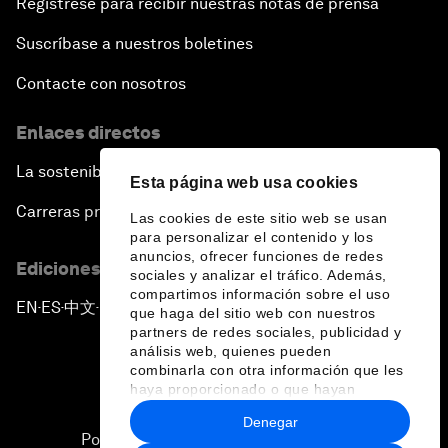
Regístrese para recibir nuestras notas de prensa
Suscríbase a nuestros boletines
Contacte con nosotros
Enlaces directos
La sostenibilidad en el Foro
Esta página web usa cookies
Carreras profesionales
Las cookies de este sitio web se usan
para personalizar el contenido y los
anuncios, ofrecer funciones de redes
Ediciones en otros idiomas
sociales y analizar el tráfico. Además,
compartimos información sobre el uso
EN
ES
中文
日本語
▪
▪
▪
que haga del sitio web con nuestros
partners de redes sociales, publicidad y
análisis web, quienes pueden
combinarla con otra información que les
haya proporcionado o que hayan
recopilado a partir del uso que haya
Denegar
hecho de sus servicios.
Política de privacidad y normas de uso