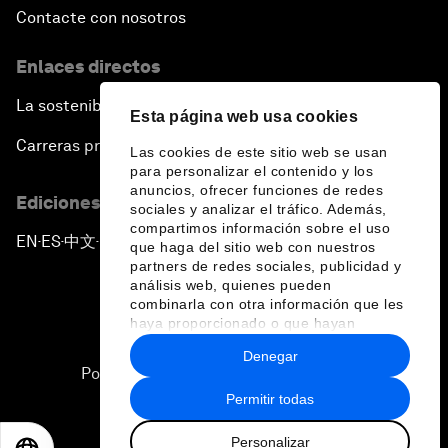
Contacte con nosotros
Enlaces directos
La sostenibilidad en el Foro
Esta página web usa cookies
Carreras profesionales
Las cookies de este sitio web se usan
para personalizar el contenido y los
anuncios, ofrecer funciones de redes
Ediciones en otros idiomas
sociales y analizar el tráfico. Además,
compartimos información sobre el uso
EN
ES
中文
日本語
▪
▪
▪
que haga del sitio web con nuestros
partners de redes sociales, publicidad y
análisis web, quienes pueden
combinarla con otra información que les
haya proporcionado o que hayan
recopilado a partir del uso que haya
Denegar
hecho de sus servicios.
Política de privacidad y normas de uso
Permitir todas
Sitemap
Personalizar
©
2026
Foro Económico Mundial