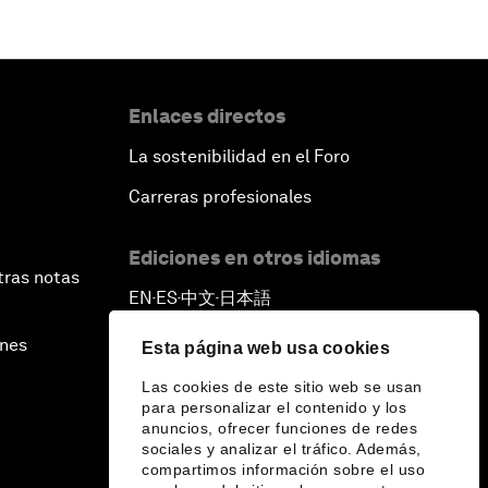
Enlaces directos
La sostenibilidad en el Foro
Carreras profesionales
Ediciones en otros idiomas
tras notas
EN
ES
中文
日本語
▪
▪
▪
ines
Esta página web usa cookies
Las cookies de este sitio web se usan
para personalizar el contenido y los
anuncios, ofrecer funciones de redes
sociales y analizar el tráfico. Además,
compartimos información sobre el uso