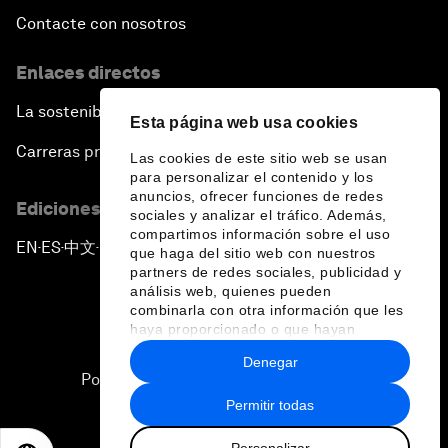
Contacte con nosotros
Enlaces directos
La sostenibilidad en el Foro
Esta página web usa cookies
Carreras profesionales
Las cookies de este sitio web se usan
para personalizar el contenido y los
anuncios, ofrecer funciones de redes
Ediciones en otros idiomas
sociales y analizar el tráfico. Además,
compartimos información sobre el uso
EN
ES
中文
日本語
▪
▪
▪
que haga del sitio web con nuestros
partners de redes sociales, publicidad y
análisis web, quienes pueden
combinarla con otra información que les
haya proporcionado o que hayan
recopilado a partir del uso que haya
Denegar
hecho de sus servicios.
Política de privacidad y normas de uso
Permitir todas
Sitemap
Personalizar