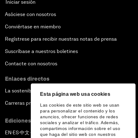
Iniciar sesión
Asóciese con nosotros
Conviértase en miembro
Regístrese para recibir nuestras notas de prensa
Suscríbase a nuestros boletines
Contacte con nosotros
Enlaces directos
La sostenibilidad en el Foro
Esta página web usa cookies
Carreras profesionales
Las cookies de este sitio web se usan
para personalizar el contenido y los
anuncios, ofrecer funciones de redes
Ediciones en otros idiomas
sociales y analizar el tráfico. Además,
compartimos información sobre el uso
EN
ES
中文
日本語
▪
▪
▪
que haga del sitio web con nuestros