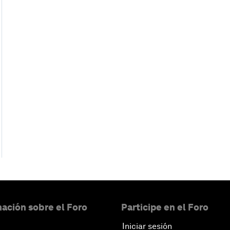
ación sobre el Foro
Participe en el Foro
Iniciar sesión