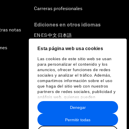
Carreras profesionales
Ediciones en otros idiomas
tras notas
EN
ES
中文
日本語
▪
▪
▪
ines
Esta página web usa cookies
Las cookies de este sitio web se usan
para personalizar el contenido y los
anuncios, ofrecer funciones de redes
sociales y analizar el tráfico. Además,
compartimos información sobre el uso
que haga del sitio web con nuestros
partners de redes sociales, publicidad y
análisis web, quienes pueden
combinarla con otra información que les
Denegar
haya proporcionado o que hayan
recopilado a partir del uso que haya
hecho de sus servicios.
Permitir todas