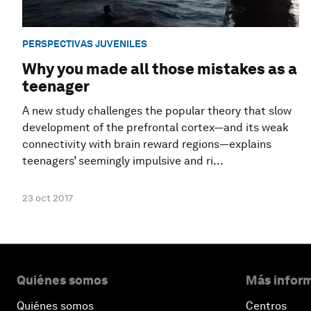
PERSPECTIVAS JUVENILES
Why you made all those mistakes as a
teenager
A new study challenges the popular theory that slow
development of the prefrontal cortex—and its weak
connectivity with brain reward regions—explains
teenagers’ seemingly impulsive and ri...
23 oct 2017
Quiénes somos
Más inform
Quiénes somos
Centros