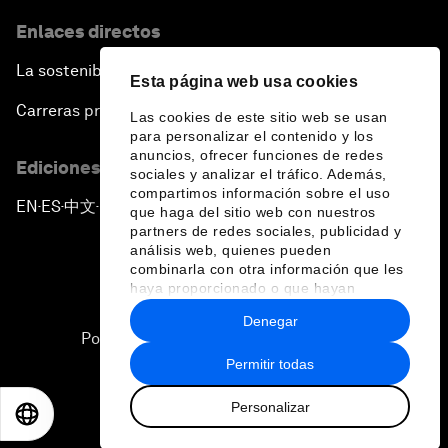
Enlaces directos
La sostenibilidad en el Foro
Esta página web usa cookies
Carreras profesionales
Las cookies de este sitio web se usan
para personalizar el contenido y los
anuncios, ofrecer funciones de redes
Ediciones en otros idiomas
sociales y analizar el tráfico. Además,
compartimos información sobre el uso
EN
ES
中文
日本語
▪
▪
▪
que haga del sitio web con nuestros
partners de redes sociales, publicidad y
análisis web, quienes pueden
combinarla con otra información que les
haya proporcionado o que hayan
recopilado a partir del uso que haya
Denegar
hecho de sus servicios.
Política de privacidad y normas de uso
Permitir todas
Sitemap
Personalizar
©
2026
Foro Económico Mundial
EN
ES
中文
日本語