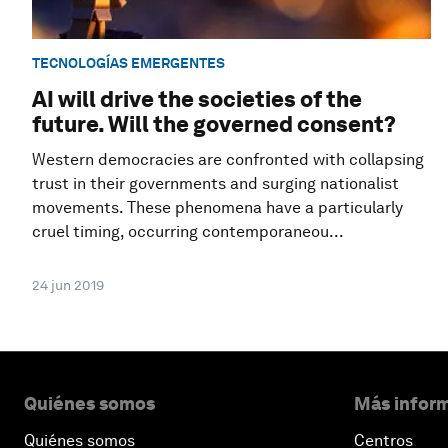
TECNOLOGÍAS EMERGENTES
AI will drive the societies of the
future. Will the governed consent?
Western democracies are confronted with collapsing
trust in their governments and surging nationalist
movements. These phenomena have a particularly
cruel timing, occurring contemporaneou...
24 jun 2019
Quiénes somos
Más inform
Quiénes somos
Centros