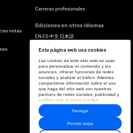
Carreras profesionales
Ediciones en otros idiomas
tras notas
EN
ES
中文
日本語
▪
▪
▪
ines
Esta página web usa cookies
Las cookies de este sitio web se usan
para personalizar el contenido y los
anuncios, ofrecer funciones de redes
sociales y analizar el tráfico. Además,
compartimos información sobre el uso
que haga del sitio web con nuestros
partners de redes sociales, publicidad y
análisis web, quienes pueden
combinarla con otra información que les
Denegar
haya proporcionado o que hayan
recopilado a partir del uso que haya
hecho de sus servicios.
Permitir todas