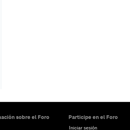
ación sobre el Foro
Participe en el Foro
Iniciar sesión