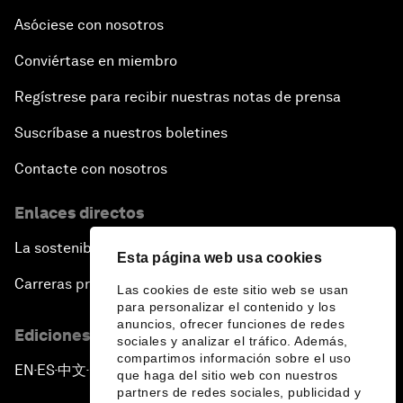
Asóciese con nosotros
Conviértase en miembro
Regístrese para recibir nuestras notas de prensa
Suscríbase a nuestros boletines
Contacte con nosotros
Enlaces directos
La sostenibilidad en el Foro
Esta página web usa cookies
Carreras profesionales
Las cookies de este sitio web se usan
para personalizar el contenido y los
anuncios, ofrecer funciones de redes
Ediciones en otros idiomas
sociales y analizar el tráfico. Además,
compartimos información sobre el uso
EN
ES
中文
日本語
▪
▪
▪
que haga del sitio web con nuestros
partners de redes sociales, publicidad y