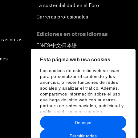
La sostenibilidad en el Foro
Carreras profesionales
Ediciones en otros idiomas
tras notas
EN
ES
中文
日本語
▪
▪
▪
ines
Esta página web usa cookies
Las cookies de este sitio web se usan
para personalizar el contenido y los
anuncios, ofrecer funciones de redes
sociales y analizar el tráfico. Además,
compartimos información sobre el uso
que haga del sitio web con nuestros
partners de redes sociales, publicidad y
análisis web, quienes pueden
combinarla con otra información que les
Denegar
haya proporcionado o que hayan
recopilado a partir del uso que haya
hecho de sus servicios.
Permitir todas