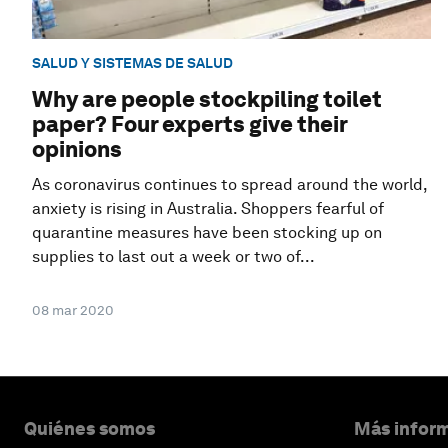
SALUD Y SISTEMAS DE SALUD
Why are people stockpiling toilet
paper? Four experts give their
opinions
As coronavirus continues to spread around the world,
anxiety is rising in Australia. Shoppers fearful of
quarantine measures have been stocking up on
supplies to last out a week or two of...
08 mar 2020
Quiénes somos
Más inform