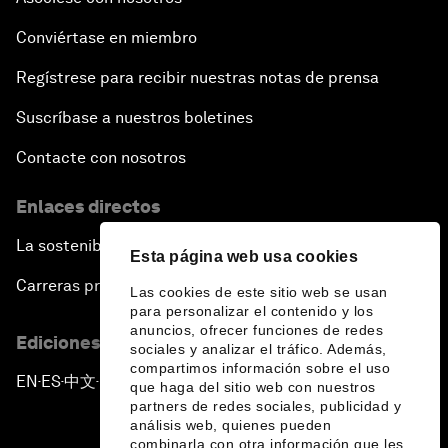
Conviértase en miembro
Regístrese para recibir nuestras notas de prensa
Suscríbase a nuestros boletines
Contacte con nosotros
Enlaces directos
La sostenibilidad en el Foro
Esta página web usa cookies
Carreras profesionales
Las cookies de este sitio web se usan
para personalizar el contenido y los
anuncios, ofrecer funciones de redes
Ediciones en otros idiomas
sociales y analizar el tráfico. Además,
compartimos información sobre el uso
EN
ES
中文
日本語
▪
▪
▪
que haga del sitio web con nuestros
partners de redes sociales, publicidad y
análisis web, quienes pueden
combinarla con otra información que les