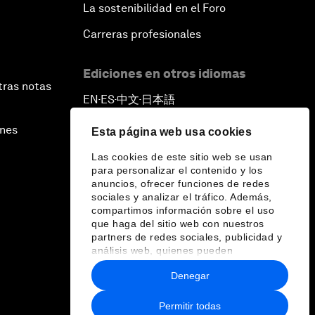
La sostenibilidad en el Foro
Carreras profesionales
Ediciones en otros idiomas
tras notas
EN
ES
中文
日本語
▪
▪
▪
ines
Esta página web usa cookies
Las cookies de este sitio web se usan
para personalizar el contenido y los
anuncios, ofrecer funciones de redes
sociales y analizar el tráfico. Además,
compartimos información sobre el uso
que haga del sitio web con nuestros
partners de redes sociales, publicidad y
análisis web, quienes pueden
combinarla con otra información que les
Denegar
haya proporcionado o que hayan
recopilado a partir del uso que haya
hecho de sus servicios.
Permitir todas