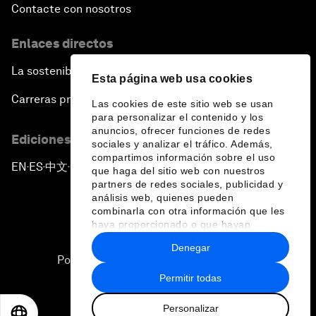
Contacte con nosotros
Enlaces directos
La sostenibilidad en el Foro
Esta página web usa cookies
Carreras profesionales
Las cookies de este sitio web se usan
para personalizar el contenido y los
anuncios, ofrecer funciones de redes
Ediciones en otros idiomas
sociales y analizar el tráfico. Además,
compartimos información sobre el uso
EN
ES
中文
日本語
▪
▪
▪
que haga del sitio web con nuestros
partners de redes sociales, publicidad y
análisis web, quienes pueden
combinarla con otra información que les
haya proporcionado o que hayan
recopilado a partir del uso que haya
Denegar
hecho de sus servicios.
Política de privacidad y normas de uso
Permitir todas
Sitemap
Personalizar
©
2026
Foro Económico Mundial
EN
ES
中文
日本語