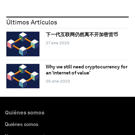
Últimos Artículos
下一代互联网仍然离不开加密货币
27 ene 2023
Why we still need cryptocurrency for
an ‘internet of value’
05 ene 2023
Quiénes somos
Quiénes somos