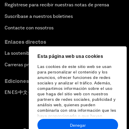
Regístrese para recibir nuestras notas de prensa
Suscríbase a nuestros boletines
Contacte con nosotros
Enlaces directos
La sostenibilidad en el Foro
Esta página web usa cookies
Carreras profesionales
Las cookies de este sitio web se usan
para personalizar el contenido y los
anuncios, ofrecer funciones de redes
Ediciones en otros idiomas
sociales y analizar el tráfico. Además,
compartimos información sobre el uso
EN
ES
中文
日本語
▪
▪
▪
que haga del sitio web con nuestros
partners de redes sociales, publicidad y
análisis web, quienes pueden
combinarla con otra información que les
haya proporcionado o que hayan
recopilado a partir del uso que haya
Denegar
hecho de sus servicios.