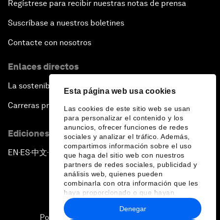
Regístrese para recibir nuestras notas de prensa
Suscríbase a nuestros boletines
Contacte con nosotros
Enlaces directos
La sostenibilidad en el Foro
Esta página web usa cookies
Carreras profesionales
Las cookies de este sitio web se usan
para personalizar el contenido y los
anuncios, ofrecer funciones de redes
Ediciones en otros idiomas
sociales y analizar el tráfico. Además,
compartimos información sobre el uso
EN
ES
中文
日本語
▪
▪
▪
que haga del sitio web con nuestros
partners de redes sociales, publicidad y
análisis web, quienes pueden
combinarla con otra información que les
haya proporcionado o que hayan
recopilado a partir del uso que haya
Denegar
hecho de sus servicios.
Política de privacidad y normas de uso