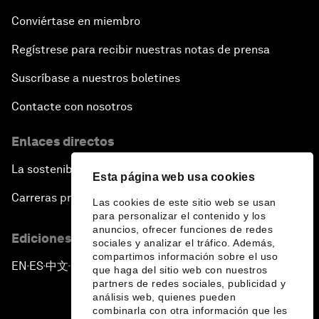
Conviértase en miembro
Regístrese para recibir nuestras notas de prensa
Suscríbase a nuestros boletines
Contacte con nosotros
Enlaces directos
La sostenibilidad en el Foro
Esta página web usa cookies
Carreras profesionales
Las cookies de este sitio web se usan
para personalizar el contenido y los
anuncios, ofrecer funciones de redes
Ediciones en otros idiomas
sociales y analizar el tráfico. Además,
compartimos información sobre el uso
EN
ES
中文
日本語
▪
▪
▪
que haga del sitio web con nuestros
partners de redes sociales, publicidad y
análisis web, quienes pueden
combinarla con otra información que les