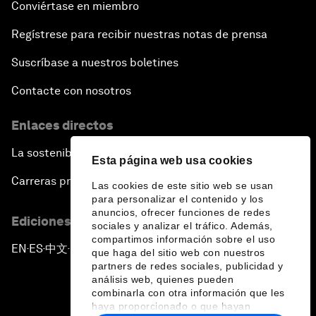
Conviértase en miembro
Regístrese para recibir nuestras notas de prensa
Suscríbase a nuestros boletines
Contacte con nosotros
Enlaces directos
La sostenibilidad en el Foro
Esta página web usa cookies
Carreras profesionales
Las cookies de este sitio web se usan
para personalizar el contenido y los
anuncios, ofrecer funciones de redes
Ediciones en otros idiomas
sociales y analizar el tráfico. Además,
compartimos información sobre el uso
EN
ES
中文
日本語
▪
▪
▪
que haga del sitio web con nuestros
partners de redes sociales, publicidad y
análisis web, quienes pueden
combinarla con otra información que les
haya proporcionado o que hayan