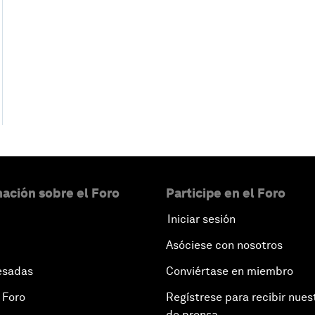
ación sobre el Foro
Participe en el Foro
Iniciar sesión
Asóciese con nosotros
esadas
Conviértase en miembro
 Foro
Regístrese para recibir nues
de prensa