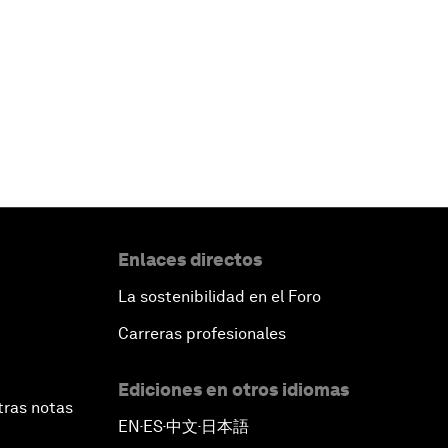
Enlaces directos
La sostenibilidad en el Foro
Carreras profesionales
Ediciones en otros idiomas
tras notas
EN
ES
中文
日本語
▪
▪
▪