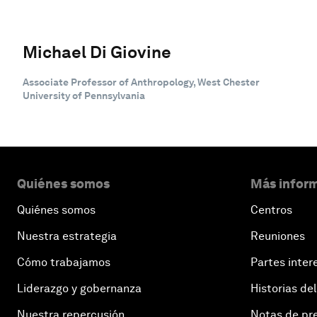
Michael Di Giovine
Associate Professor of Anthropology, West Chester
University of Pennsylvania
Quiénes somos
Más inform
Quiénes somos
Centros
Nuestra estrategia
Reuniones
Cómo trabajamos
Partes inter
Liderazgo y gobernanza
Historias del
Nuestra repercusión
Notas de pr