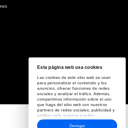
ines
Esta página web usa cookies
Las cookies de este sitio web se usan
para personalizar el contenido y los
anuncios, ofrecer funciones de redes
sociales y analizar el tráfico. Además,
compartimos información sobre el uso
que haga del sitio web con nuestros
partners de redes sociales, publicidad y
análisis web, quienes pueden
combinarla con otra información que les
Denegar
haya proporcionado o que hayan