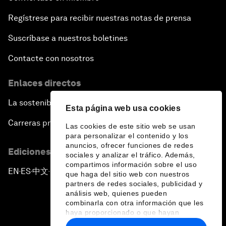
Regístrese para recibir nuestras notas de prensa
Suscríbase a nuestros boletines
Contacte con nosotros
Enlaces directos
La sostenibilidad en el Foro
Esta página web usa cookies
Carreras profesionales
Las cookies de este sitio web se usan
para personalizar el contenido y los
anuncios, ofrecer funciones de redes
Ediciones en otros idiomas
sociales y analizar el tráfico. Además,
compartimos información sobre el uso
EN
ES
中文
日本語
▪
▪
▪
que haga del sitio web con nuestros
partners de redes sociales, publicidad y
análisis web, quienes pueden
combinarla con otra información que les
haya proporcionado o que hayan
recopilado a partir del uso que haya