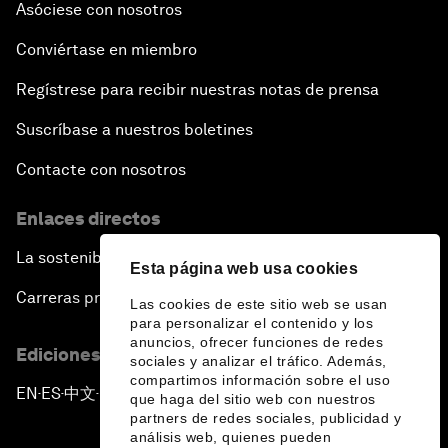
Asóciese con nosotros
Conviértase en miembro
Regístrese para recibir nuestras notas de prensa
Suscríbase a nuestros boletines
Contacte con nosotros
Enlaces directos
La sostenibilidad en el Foro
Esta página web usa cookies
Carreras profesionales
Las cookies de este sitio web se usan
para personalizar el contenido y los
anuncios, ofrecer funciones de redes
Ediciones en otros idiomas
sociales y analizar el tráfico. Además,
compartimos información sobre el uso
EN
ES
中文
日本語
▪
▪
▪
que haga del sitio web con nuestros
partners de redes sociales, publicidad y
análisis web, quienes pueden