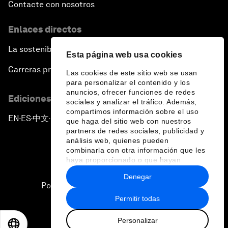
Contacte con nosotros
Enlaces directos
La sostenibilidad en el Foro
Esta página web usa cookies
Carreras profesionales
Las cookies de este sitio web se usan
para personalizar el contenido y los
anuncios, ofrecer funciones de redes
Ediciones en otros idiomas
sociales y analizar el tráfico. Además,
compartimos información sobre el uso
EN
ES
中文
日本語
▪
▪
▪
que haga del sitio web con nuestros
partners de redes sociales, publicidad y
análisis web, quienes pueden
combinarla con otra información que les
haya proporcionado o que hayan
recopilado a partir del uso que haya
Denegar
hecho de sus servicios.
Política de privacidad y normas de uso
Permitir todas
Sitemap
Personalizar
©
2026
Foro Económico Mundial
EN
ES
中文
日本語